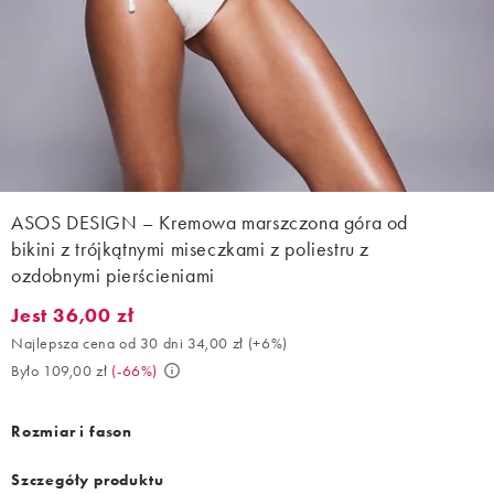
ASOS DESIGN – Kremowa marszczona góra od
bikini z trójkątnymi miseczkami z poliestru z
ozdobnymi pierścieniami
Jest 36,00 zł
Jest 36,00 zł. Najlepsza cena od 30 dni 34,00 zł (+6%). Było 109
Najlepsza cena od 30 dni 34,00 zł
(
+6%
)
Było 109,00 zł
(
-66%
)
Rozmiar i fason
Szczegóły produktu