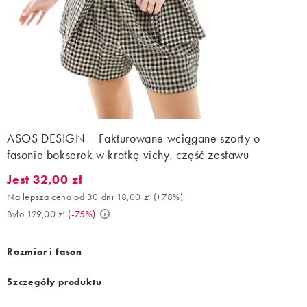
ASOS DESIGN – Fakturowane wciągane szorty o
fasonie bokserek w kratkę vichy, część zestawu
Jest 32,00 zł
Jest 32,00 zł. Najlepsza cena od 30 dni 18,00 zł (+78%). Było 12
Najlepsza cena od 30 dni 18,00 zł
(
+78%
)
Było 129,00 zł
(
-75%
)
Rozmiar i fason
Szczegóły produktu