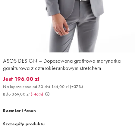
ASOS DESIGN – Dopasowana grafitowa marynarka
garniturowa z czterokierunkowym stretchem
Jest 196,00 zł
Jest 196,00 zł. Najlepsza cena od 30 dni 144,00 zł (+37%). Było
Najlepsza cena od 30 dni 144,00 zł
(
+37%
)
Było 369,00 zł
(
-46%
)
Rozmiar i fason
Szczegóły produktu