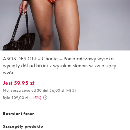
ASOS DESIGN – Charlie – Pomarańczowy wysoko
wycięty dół od bikini z wysokim stanem w zwierzęcy
wzór
Jest 59,95 zł
Jest 59,95 zł. Najlepsza cena od 30 dni 56,00 zł (+8%). Było 109
Najlepsza cena od 30 dni 56,00 zł
(
+8%
)
Było 109,00 zł
(
-45%
)
Rozmiar i fason
Szczegóły produktu