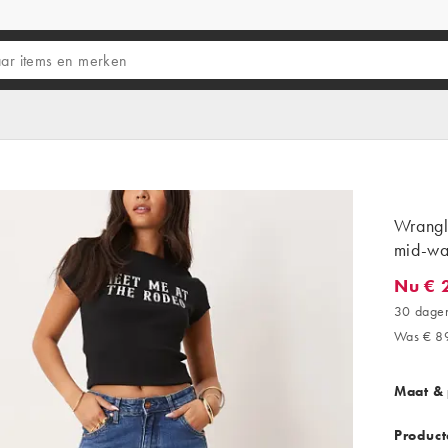
Wrangle
mid-wa
Nu € 
Nu € 26
30 dagen
Was € 8
Maat &
Product