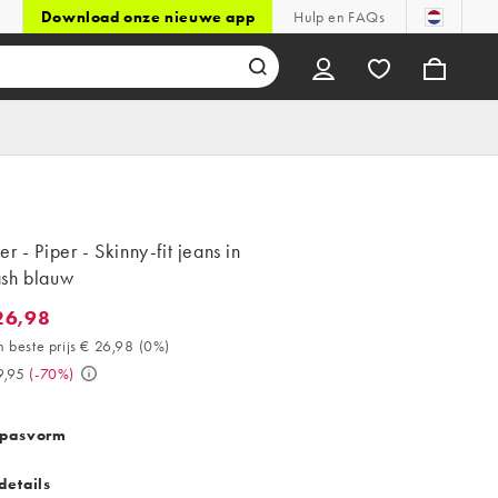
Download onze nieuwe app
Hulp en FAQs
r - Piper - Skinny-fit jeans in
sh blauw
26,98
,98. 30 dagen beste prijs € 26,98 (0%). Was € 89,95. (-70%)
 beste prijs € 26,98
(
0%
)
9,95
(
-70%
)
 pasvorm
details