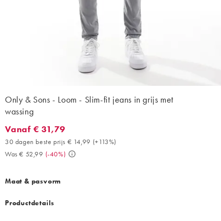
Only & Sons - Loom - Slim-fit jeans in grijs met
wassing
Vanaf € 31,79
Vanaf € 31,79. 30 dagen beste prijs € 14,99 (+113%). Was € 52,
30 dagen beste prijs € 14,99
(
+113%
)
Was € 52,99
(
-40%
)
Maat & pasvorm
Productdetails