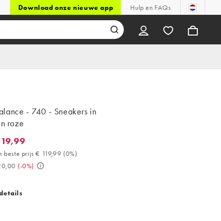
Download onze nieuwe app
Hulp en FAQs
lance - 740 - Sneakers in
en roze
119,99
9,99. 30 dagen beste prijs € 119,99 (0%). Was € 120,00. (-0%)
 beste prijs € 119,99
(
0%
)
20,00
(
-0%
)
details