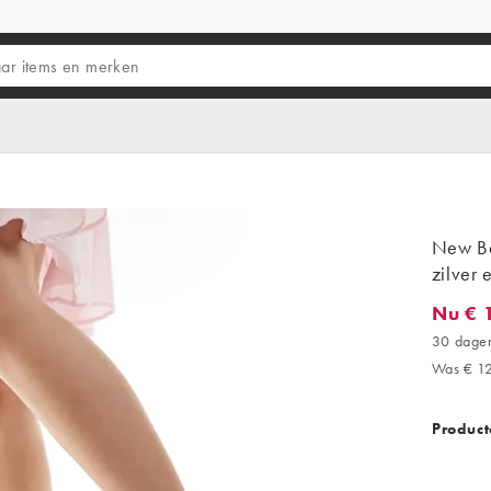
New Ba
zilver 
Nu € 
Nu € 11
30 dagen
Was € 1
Product