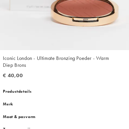
Iconic London - Ultimate Bronzing Poeder - Warm
Diep Brons
€ 40,00
€ 40,00
Productdetails
Merk
Maat & pasvorm