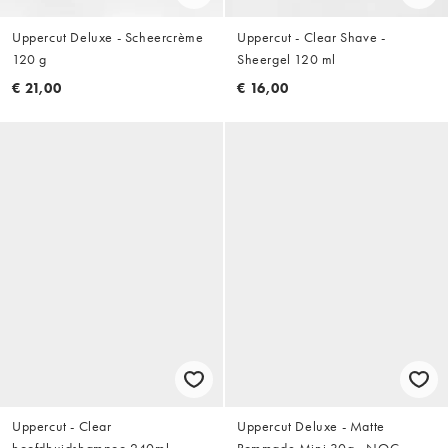
Uppercut Deluxe - Scheercrème
Uppercut - Clear Shave -
120 g
Sheergel 120 ml
€ 21,00
€ 16,00
Uppercut - Clear
Uppercut Deluxe - Matte
hoofdhuidshampoo 240ml
Pommade Mini 30g - NOC