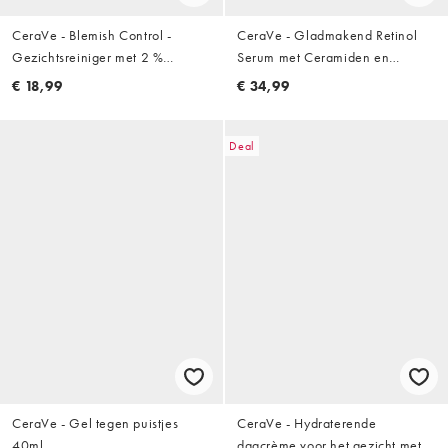
CeraVe - Blemish Control -
CeraVe - Gladmakend Retinol
Gezichtsreiniger met 2 %
Serum met Ceramiden en
salicylzuur en niacinamide voor
Niacinamide voor de onzuivere
€ 18,99
€ 34,99
de onzuivere huid: 236 ml
huid: 30ml
Deal
CeraVe - Gel tegen puistjes
CeraVe - Hydraterende
40ml
dagcrème voor het gezicht met