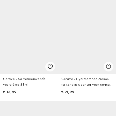
CeraVe - SA vernieuwende
CeraVe - Hydraterende crème-
voetcrème 88ml
tot-schuim cleanser voor normale
tot droge huid 236ml
€ 13,99
€ 21,99