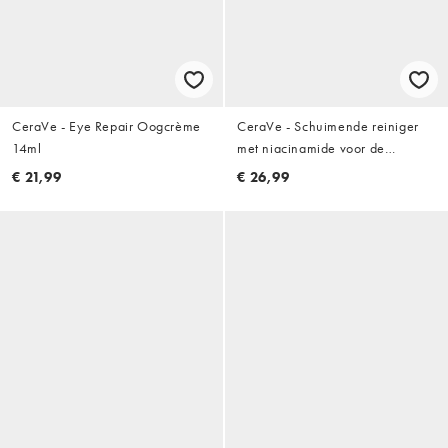
CeraVe - Eye Repair Oogcrème
CeraVe - Schuimende reiniger
14ml
met niacinamide voor de
normale tot vette huid: 473 ml
€ 21,99
€ 26,99