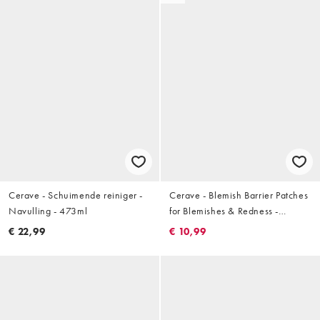
Cerave - Schuimende reiniger -
Cerave - Blemish Barrier Patches
Navulling - 473ml
for Blemishes & Redness -
Patches voor onzuiverheden en
€ 22,99
€ 10,99
roodheid