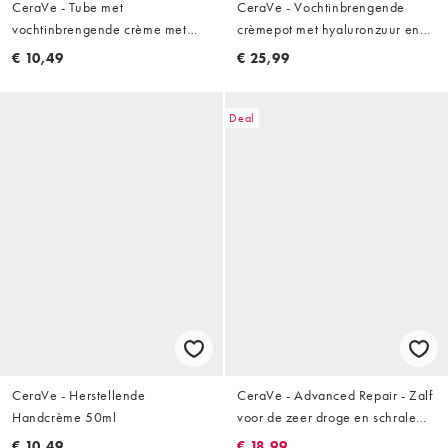
CeraVe - Tube met
CeraVe - Vochtinbrengende
vochtinbrengende crème met
crèmepot met hyaluronzuur en
ceramiden voor de droge tot
ceramiden voor de droge tot
€ 10,49
€ 25,99
zeer droge huid: 50 ml
zeer droge huid: 454 g
Deal
CeraVe - Herstellende
CeraVe - Advanced Repair - Zalf
Handcrème 50ml
voor de zeer droge en schrale
huid: 88ml
€ 10,49
€ 18,99