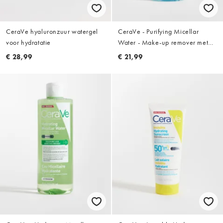
CeraVe hyaluronzuur watergel
CeraVe - Purifying Micellar
voor hydratatie
Water - Make-up remover met
ceramiden en gladmakende PHA
€ 28,99
€ 21,99
- 400 ml