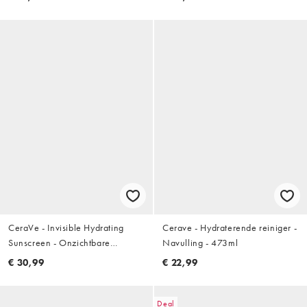
50ml
CeraVe - Invisible Hydrating
Cerave - Hydraterende reiniger -
Sunscreen - Onzichtbare
Navulling - 473ml
zonnebrandcrème met SPF 30:
€ 30,99
€ 22,99
177ml
Deal