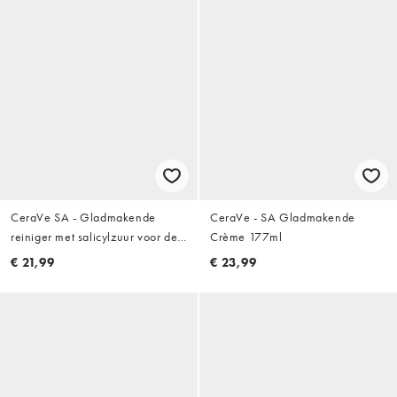
CeraVe SA - Gladmakende
CeraVe - SA Gladmakende
reiniger met salicylzuur voor de
Crème 177ml
droge, ruwe en hobbelige huid:
€ 21,99
€ 23,99
236 ml