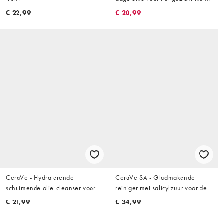
SPF50 en ceramiden voor de
€ 22,99
€ 20,99
normale tot droge huid: 52ml
CeraVe - Hydraterende
CeraVe SA - Gladmakende
schuimende olie-cleanser voor
reiniger met salicylzuur voor de
normale tot zeer droge huid
droge, ruwe en hobbelige huid:
€ 21,99
€ 34,99
236ml
473 ml