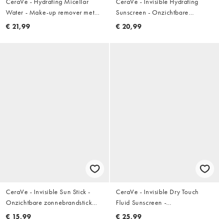
CeraVe - Hydrating Micellar
CeraVe - Invisible Hydrating
Water - Make-up remover met
Sunscreen - Onzichtbare
hyaluronzuur 400ml
zonnebrandcrème met SPF 50+ -
€ 21,99
€ 20,99
75ml
CeraVe - Invisible Sun Stick -
CeraVe - Invisible Dry Touch
Onzichtbare zonnebrandstick
Fluid Sunscreen -
met SPF 50
Zonnebrandcrème met SPF 50+:
€ 15,99
€ 25,99