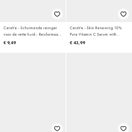
CeraVe - Schuimende reiniger
CeraVe - Skin Renewing 10%
voor de vette huid - Reisformaat:
Pure Vitamin C Serum with
88ml
Ceramides for Brighter &
€ 9,49
€ 43,99
Smoother Skin - Vitamine C
serum 30ml