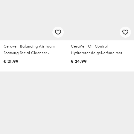
Cerave - Balancing Air Foam
CeraVe - Oil Control -
Foaming Facial Cleanser -
Hydraterende gel-crème met
Gezichtsreiniger 148ml
olie: 52ml
€ 21,99
€ 24,99