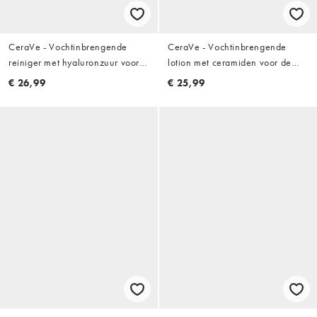
CeraVe - Vochtinbrengende
CeraVe - Vochtinbrengende
reiniger met hyaluronzuur voor
lotion met ceramiden voor de
de normale tot droge huid: 473
droge tot zeer droge huid: 473
€ 26,99
€ 25,99
ml
ml