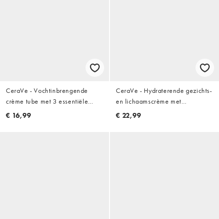
CeraVe - Vochtinbrengende
CeraVe - Hydraterende gezichts-
crème tube met 3 essentiële
en lichaamscrème met
ceramiden en hyaluronzuren
hyaluronzuur voor de droge tot
€ 16,99
€ 22,99
voor de droge tot zeer droge
zeer droge huid 340g
huid: 177 ml