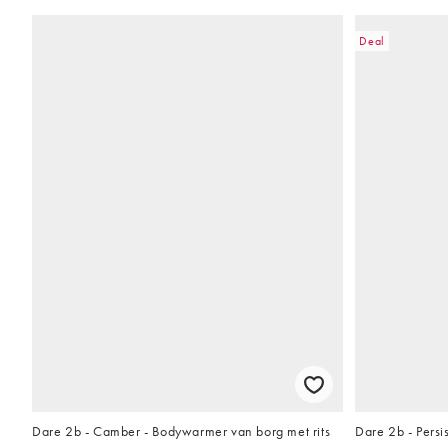
Deal
Dare 2b - Camber - Bodywarmer van borg met rits
Dare 2b - Persis