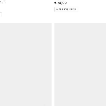
wart
€ 75,00
MEER KLEUREN