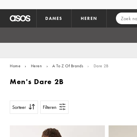
Ga direct naar inhoud
DAMES
HEREN
Home
›
Heren
›
A To Z Of Brands
›
Dare 2B
Men's Dare 2B
Sorteer
Filteren