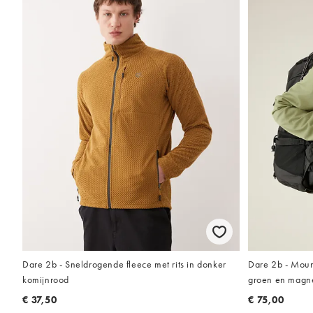
Dare 2b - Moun
Dare 2b - Sneldrogende fleece met rits in donker
groen en magne
komijnrood
€ 75,00
€ 37,50