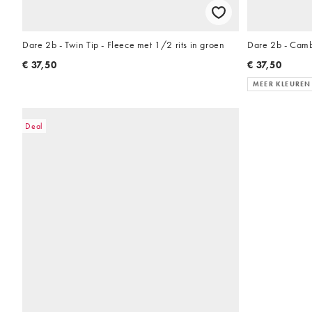
Dare 2b - Twin Tip - Fleece met 1/2 rits in groen
Dare 2b - Camb
€ 37,50
€ 37,50
MEER KLEUREN
Deal