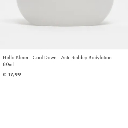
Hello Klean - Cool Down - Anti-Buildup Bodylotion
80ml
€ 17,99
€ 17,99