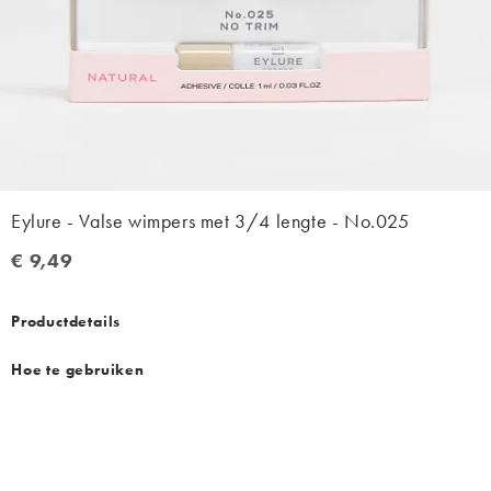
Eylure - Valse wimpers met 3/4 lengte - No.025
€ 9,49
€ 9,49
Productdetails
Hoe te gebruiken