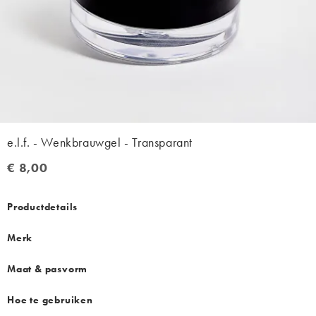
e.l.f. - Wenkbrauwgel - Transparant
€ 8,00
€ 8,00
Productdetails
Merk
Maat & pasvorm
Hoe te gebruiken