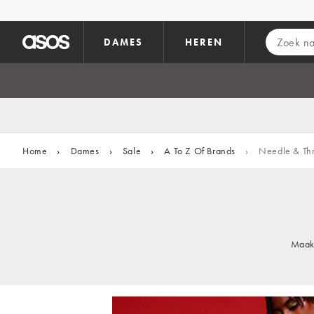
Ga direct naar inhoud
DAMES
HEREN
Home
›
Dames
›
Sale
›
A To Z Of Brands
›
Needle & Th
Maak 