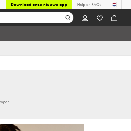
Download onze nieuwe app
Hulp en FAQs
 kopen