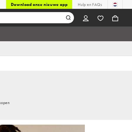
Download onze nieuwe app
Hulp en FAQs
 kopen