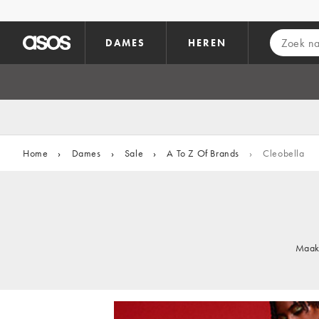
Ga direct naar inhoud
DAMES
HEREN
Home
›
Dames
›
Sale
›
A To Z Of Brands
›
Cleobella
Maak 