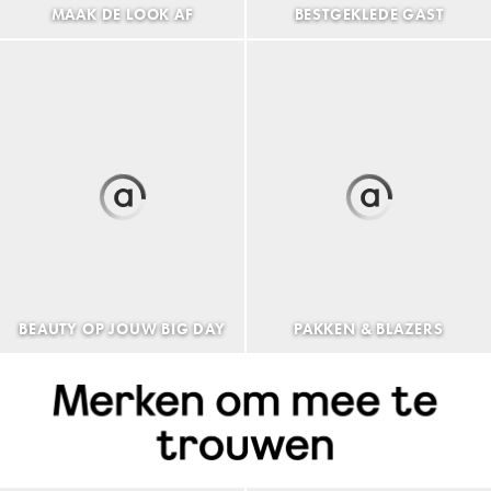
MAAK DE LOOK AF
BESTGEKLEDE GAST
BEAUTY OP JOUW BIG DAY
PAKKEN & BLAZERS