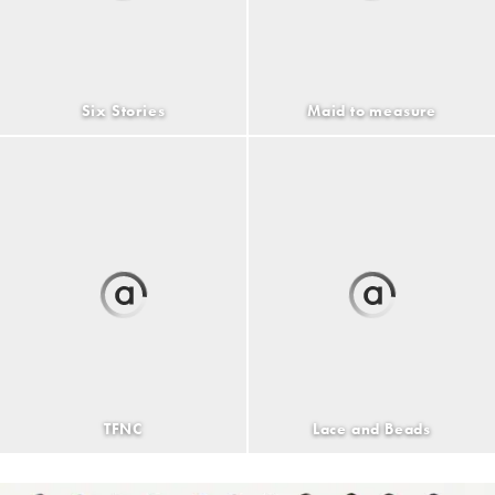
Six Stories
Maid to measure
TFNC
Lace and Beads