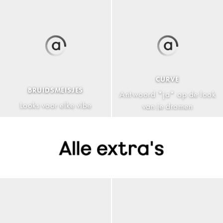
CURVE
BRUIDSMEISJES
Antwoord *ja* op de look
Looks voor elke vibe
van je dromen