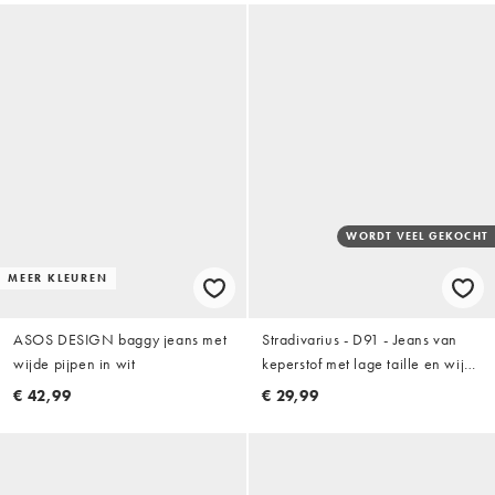
WORDT VEEL GEKOCHT
MEER KLEUREN
ASOS DESIGN baggy jeans met
Stradivarius - D91 - Jeans van
wijde pijpen in wit
keperstof met lage taille en wijde
pijpen in vanille
€ 42,99
€ 29,99