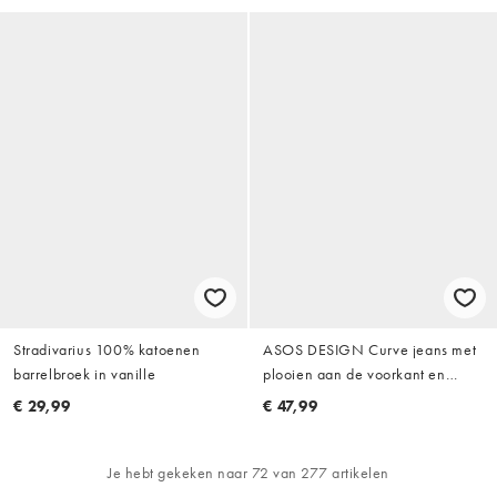
Stradivarius 100% katoenen
ASOS DESIGN Curve jeans met
barrelbroek in vanille
plooien aan de voorkant en
hoefijzervorm in wit
€ 29,99
€ 47,99
Je hebt gekeken naar 72 van 277 artikelen