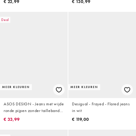
€ 22,99
€ 130,99
Deal
MEER KLEUREN
MEER KLEUREN
ASOS DESIGN - Jeans met wijde
Desigual - Frayed - Flared jeans
ronde pijpen zonder tailleband
in wit
in gebroken wit
€ 33,99
€ 119,00