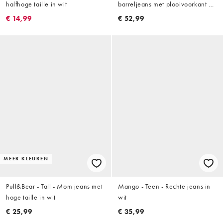
halfhoge taille in wit
barreljeans met plooivoorkant en
zakdetails in ecru
€ 14,99
€ 52,99
MEER KLEUREN
Pull&Bear - Tall - Mom jeans met
Mango - Teen - Rechte jeans in
hoge taille in wit
wit
€ 25,99
€ 35,99