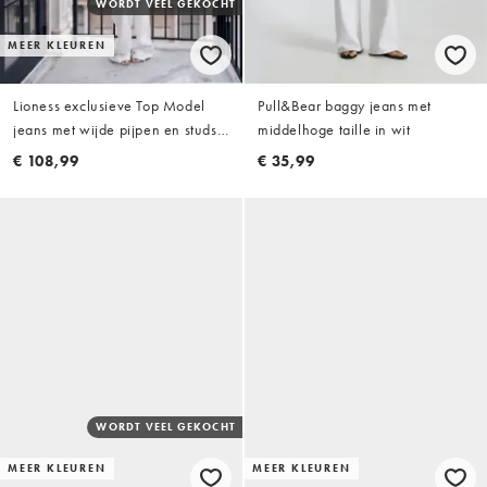
WORDT VEEL GEKOCHT
MEER KLEUREN
Lioness exclusieve Top Model
Pull&Bear baggy jeans met
jeans met wijde pijpen en studs
middelhoge taille in wit
in wit
€ 108,99
€ 35,99
WORDT VEEL GEKOCHT
MEER KLEUREN
MEER KLEUREN