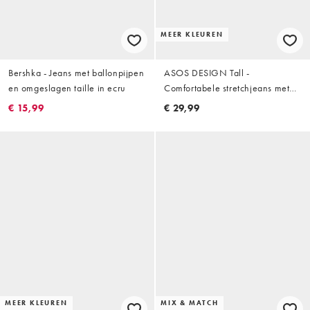
MEER KLEUREN
Bershka - Jeans met ballonpijpen
ASOS DESIGN Tall -
en omgeslagen taille in ecru
Comfortabele stretchjeans met
rechte pijpen in gebroken wit
€ 15,99
€ 29,99
MEER KLEUREN
MIX & MATCH