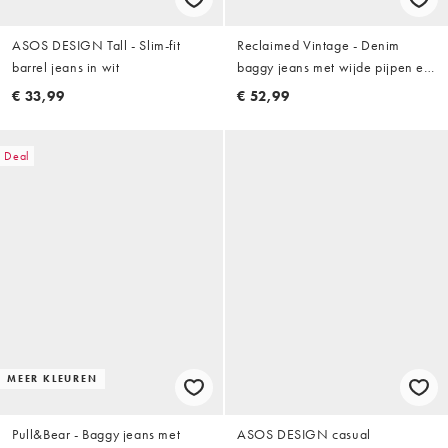
ASOS DESIGN Tall - Slim-fit
Reclaimed Vintage - Denim
barrel jeans in wit
baggy jeans met wijde pijpen en
strikdetail in wit, deel van co-ord
€ 33,99
€ 52,99
set
Deal
MEER KLEUREN
Pull&Bear - Baggy jeans met
ASOS DESIGN casual