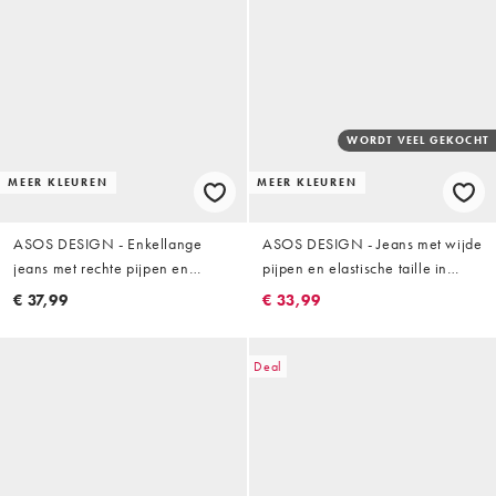
WORDT VEEL GEKOCHT
MEER KLEUREN
MEER KLEUREN
ASOS DESIGN - Enkellange
ASOS DESIGN - Jeans met wijde
jeans met rechte pijpen en
pijpen en elastische taille in
comfortabele stretch in wit
stone met wassing
€ 37,99
€ 33,99
Deal