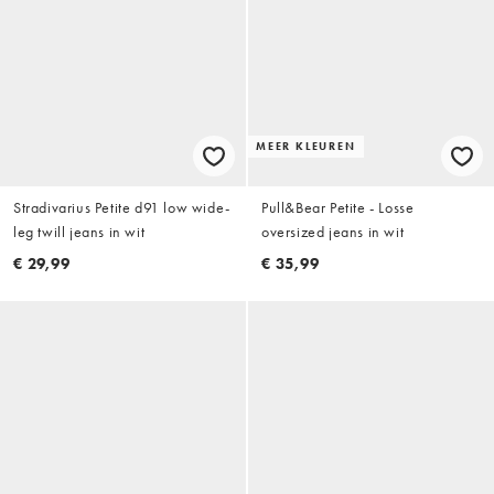
MEER KLEUREN
Stradivarius Petite d91 low wide-
Pull&Bear Petite - Losse
leg twill jeans in wit
oversized jeans in wit
€ 29,99
€ 35,99