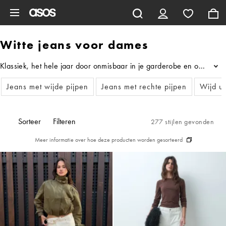
Ga direct naar inhoud
Witte jeans voor dames
Klassiek, het hele jaar door onmisbaar in je garderobe en oh zo vee
...
Jeans met wijde pijpen
Jeans met rechte pijpen
Wijd ui
Sorteer
Filteren
277 stijlen gevonden
Meer informatie over hoe deze producten worden gesorteerd