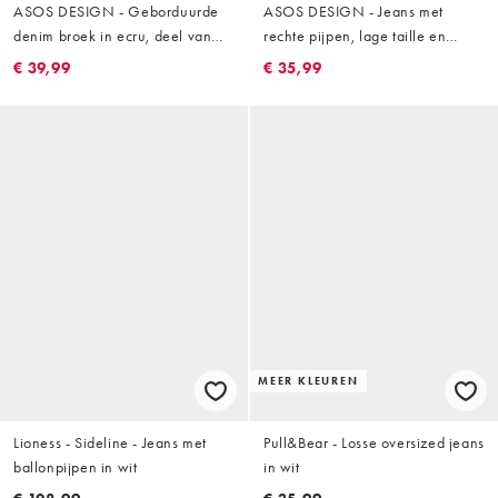
ASOS DESIGN - Geborduurde
ASOS DESIGN - Jeans met
denim broek in ecru, deel van
rechte pijpen, lage taille en
co-ord set
onafgewerkte tailleband in wit
€ 39,99
€ 35,99
MEER KLEUREN
Lioness - Sideline - Jeans met
Pull&Bear - Losse oversized jeans
ballonpijpen in wit
in wit