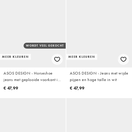
WORDT VEEL GEKOCHT
MEER KLEUREN
MEER KLEUREN
ASOS DESIGN - Horseshoe
ASOS DESIGN - Jeans met wijde
jeans met geplooide voorkant in
pijpen en hoge taille in wit
wit
€ 47,99
€ 47,99