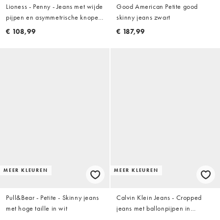
Lioness - Penny - Jeans met wijde
Good American Petite good
pijpen en asymmetrische knopen
skinny jeans zwart
in wit
€ 108,99
€ 187,99
MEER KLEUREN
MEER KLEUREN
Pull&Bear - Petite - Skinny jeans
Calvin Klein Jeans - Cropped
met hoge taille in wit
jeans met ballonpijpen in
gebroken wit