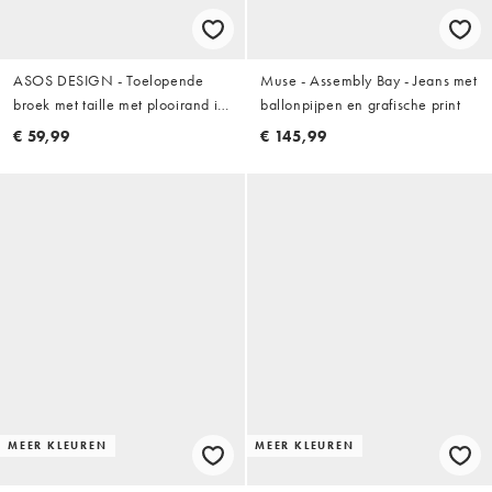
ASOS DESIGN - Toelopende
Muse - Assembly Bay - Jeans met
broek met taille met plooirand in
ballonpijpen en grafische print
ecru
€ 59,99
€ 145,99
MEER KLEUREN
MEER KLEUREN