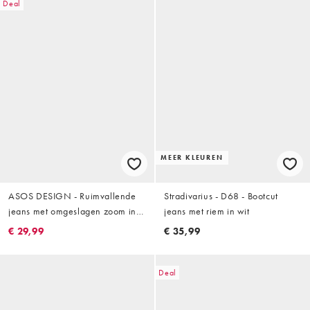
Deal
MEER KLEUREN
ASOS DESIGN - Ruimvallende
Stradivarius - D68 - Bootcut
jeans met omgeslagen zoom in
jeans met riem in wit
wit
€ 29,99
€ 35,99
Deal