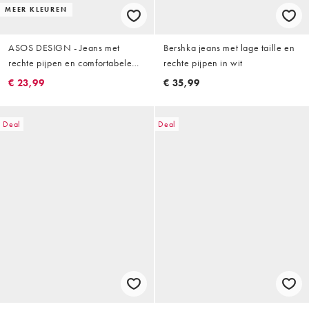
MEER KLEUREN
ASOS DESIGN - Jeans met
Bershka jeans met lage taille en
rechte pijpen en comfortabele
rechte pijpen in wit
stretch in wit
€ 23,99
€ 35,99
Deal
Deal