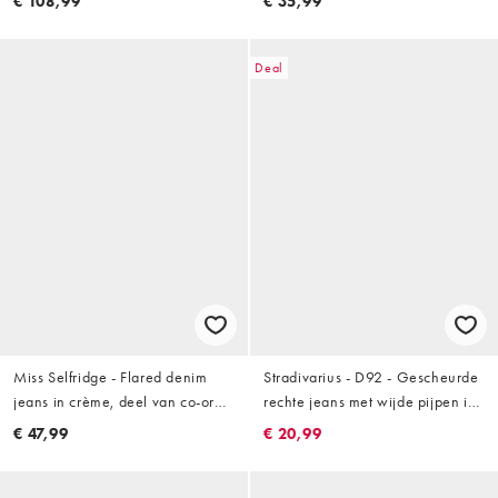
€ 108,99
€ 35,99
Deal
Miss Selfridge - Flared denim
Stradivarius - D92 - Gescheurde
jeans in crème, deel van co-ord
rechte jeans met wijde pijpen in
set
ecru
€ 47,99
€ 20,99