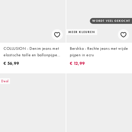
WORDT VEEL GEKOCHT
MEER KLEUREN
COLLUSION - Denim jeans met
Bershka - Rechte jeans met wijde
elastische taille en ballonpijpen
pijpen in ecru
in wit
€ 56,99
€ 12,99
Deal