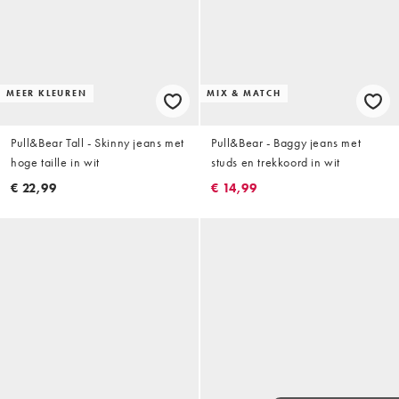
MEER KLEUREN
MIX & MATCH
Pull&Bear Tall - Skinny jeans met
Pull&Bear - Baggy jeans met
hoge taille in wit
studs en trekkoord in wit
€ 22,99
€ 14,99