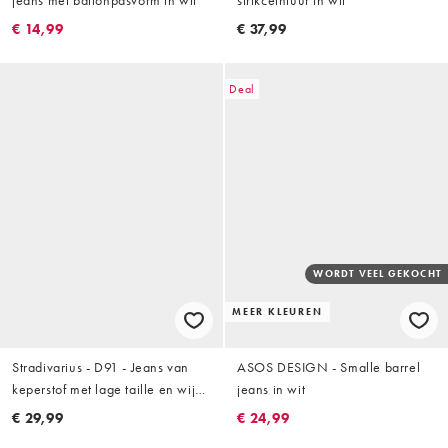
jeans met ballonpasvorm in wit
strikceintuur in wit
€ 14,99
€ 37,99
Deal
WORDT VEEL GEKOCHT
MEER KLEUREN
Stradivarius - D91 - Jeans van
ASOS DESIGN - Smalle barrel
keperstof met lage taille en wijde
jeans in wit
pijpen in wit
€ 29,99
€ 24,99