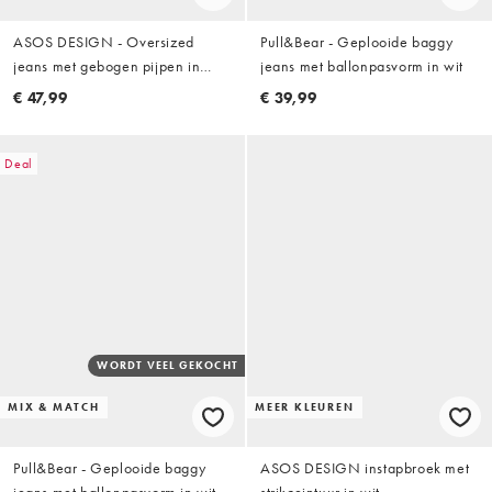
ASOS DESIGN - Oversized
Pull&Bear - Geplooide baggy
jeans met gebogen pijpen in
jeans met ballonpasvorm in wit
ecru
€ 47,99
€ 39,99
Deal
WORDT VEEL GEKOCHT
MIX & MATCH
MEER KLEUREN
Pull&Bear - Geplooide baggy
ASOS DESIGN instapbroek met