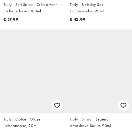
Truly - Soft Serve - Crème voor
Truly - Birthday Sex -
na het scheren,180ml
Lichaamsolie, 90ml
€ 37,99
€ 43,99
Truly - Golden Glaze -
Truly - Smooth Legend -
Lichaamsolie, 90ml
Aftershave Serum 90ml