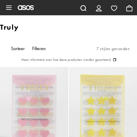
Ga direct naar inhoud
Truly
Sorteer
Filteren
7 stijlen gevonden
Meer informatie over hoe deze producten worden gesorteerd