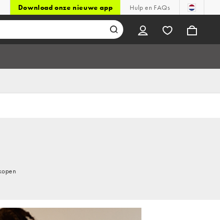
Download onze nieuwe app
Hulp en FAQs
 kopen