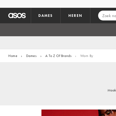
Ga direct naar inhoud
DAMES
HEREN
Home
›
Dames
›
A To Z Of Brands
›
Worn By
Maak 