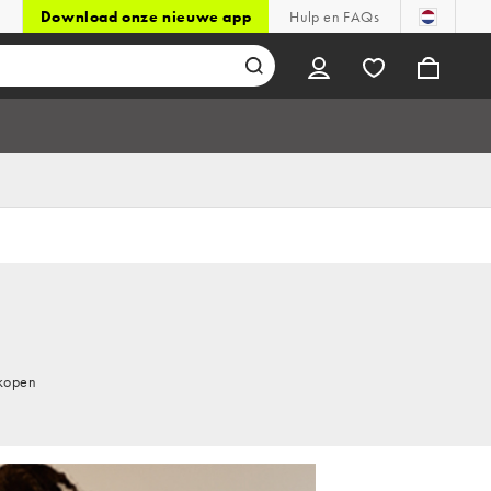
Download onze nieuwe app
Hulp en FAQs
 kopen