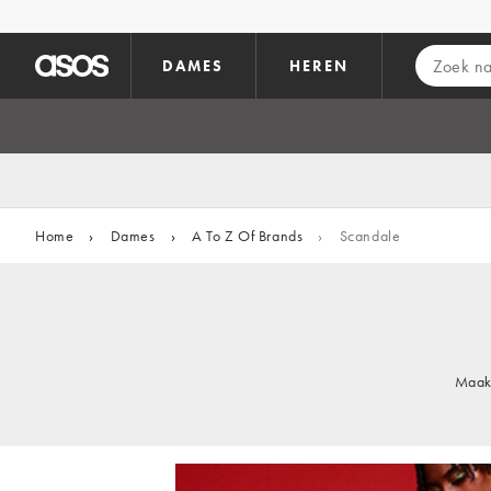
Ga direct naar inhoud
DAMES
HEREN
Home
›
Dames
›
A To Z Of Brands
›
Scandale
Maak 