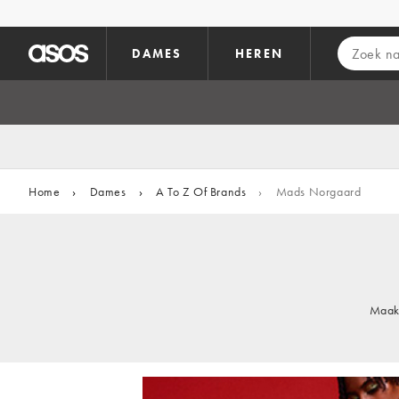
Ga direct naar inhoud
DAMES
HEREN
Home
›
Dames
›
A To Z Of Brands
›
Mads Norgaard
Maak 