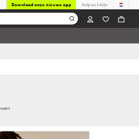
Download onze nieuwe app
Hulp en FAQs
 kopen