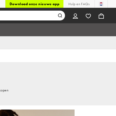
Download onze nieuwe app
Hulp en FAQs
 kopen