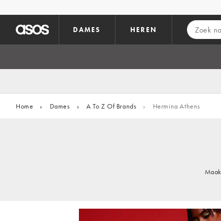
Ga direct naar inhoud
DAMES
HEREN
Home
›
Dames
›
A To Z Of Brands
›
Hermina Athens
Maak 