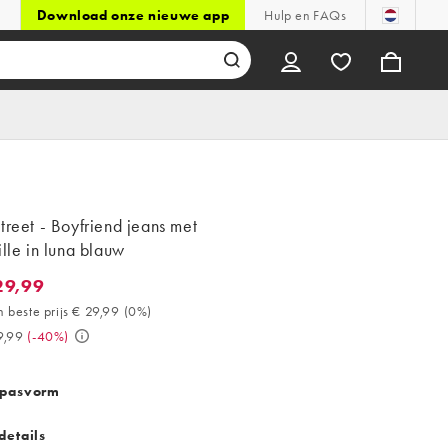
Download onze nieuwe app
Hulp en FAQs
treet - Boyfriend jeans met
ille in luna blauw
29,99
,99. 30 dagen beste prijs € 29,99 (0%). Was € 49,99. (-40%)
 beste prijs € 29,99
(
0%
)
9,99
(
-40%
)
 pasvorm
details