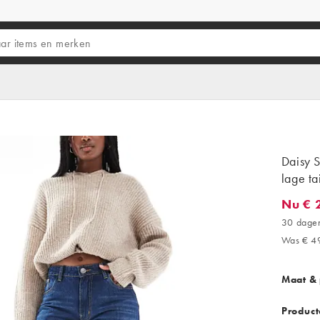
Daisy S
lage ta
Nu € 
Nu € 29
30 dagen
Was € 4
Maat &
Product