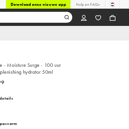
Download onze nieuwe app
Hulp en FAQs
e - Moisture Surge - 100 uur
plenishing hydrator 50ml
99
9
details
 pasvorm