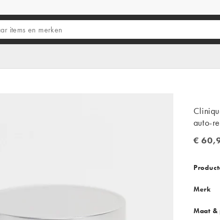
Cliniqu
auto-re
€ 60,
€ 60,9
Product
Merk
Maat &