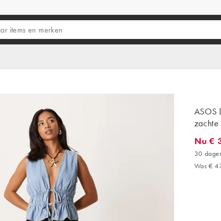
ASOS D
zachte 
Nu € 
Nu € 38
30 dagen
Was € 4