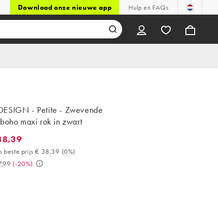
Download onze nieuwe app
Hulp en FAQs
ESIGN - Petite - Zwevende
boho maxi rok in zwart
38,39
,39. 30 dagen beste prijs € 38,39 (0%). Was € 47,99. (-20%)
 beste prijs € 38,39
(
0%
)
7,99
(
-20%
)