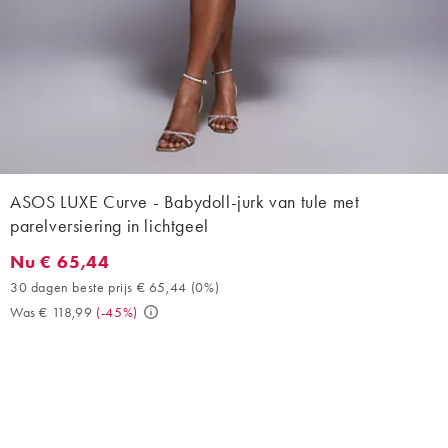
ASOS LUXE Curve - Babydoll-jurk van tule met
parelversiering in lichtgeel
Nu € 65,44
Nu € 65,44. 30 dagen beste prijs € 65,44 (0%). Was € 118,99. 
30 dagen beste prijs € 65,44
(
0%
)
Was € 118,99
(
-45%
)