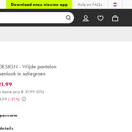
Download onze nieuwe app
Hulp en FAQs
ESIGN - Wijde pantalon
nenlook in saliegroen
21,99
,99. 30 dagen beste prijs € 21,99 (0%). Was € 44,99. (-51%)
 beste prijs € 21,99
(
0%
)
4,99
(
-51%
)
 pasvorm
details