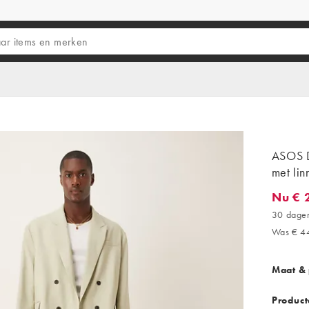
ASOS D
met lin
Nu € 
Nu € 21
30 dagen
Was € 4
Maat &
Product