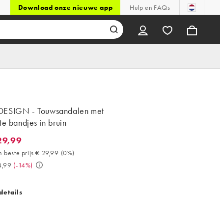
Download onze nieuwe app
Hulp en FAQs
ESIGN - Touwsandalen met
te bandjes in bruin
29,99
,99. 30 dagen beste prijs € 29,99 (0%). Was € 34,99. (-14%)
 beste prijs € 29,99
(
0%
)
4,99
(
-14%
)
details