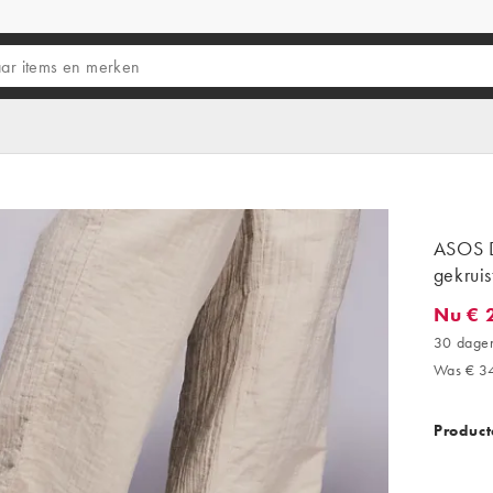
ASOS D
gekruis
Nu € 
Nu € 29
30 dagen
Was € 3
Product