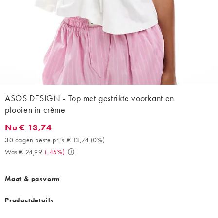
ASOS DESIGN - Top met gestrikte voorkant en
plooien in crème
Nu € 13,74
Nu € 13,74. 30 dagen beste prijs € 13,74 (0%). Was € 24,99. (-
30 dagen beste prijs € 13,74
(
0%
)
Was € 24,99
(
-45%
)
Maat & pasvorm
Productdetails