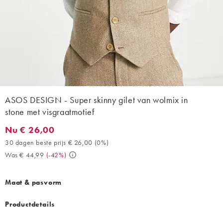
ASOS DESIGN - Super skinny gilet van wolmix in
stone met visgraatmotief
Nu € 26,00
Nu € 26,00. 30 dagen beste prijs € 26,00 (0%). Was € 44,99. (
30 dagen beste prijs € 26,00
(
0%
)
Was € 44,99
(
-42%
)
Maat & pasvorm
Productdetails