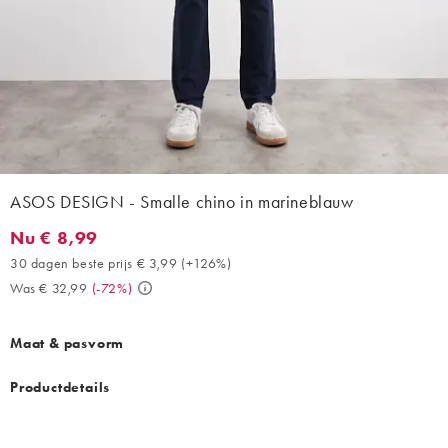
ASOS DESIGN - Smalle chino in marineblauw
Nu € 8,99
Nu € 8,99. 30 dagen beste prijs € 3,99 (+126%). Was € 32,99. (
30 dagen beste prijs € 3,99
(
+126%
)
Was € 32,99
(
-72%
)
Maat & pasvorm
Productdetails