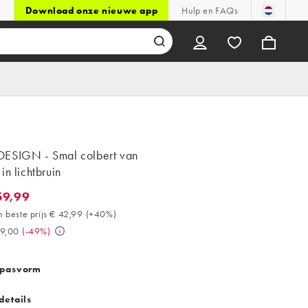
Download onze nieuwe app
Hulp en FAQs
ESIGN - Smal colbert van
in lichtbruin
59,99
,99. 30 dagen beste prijs € 42,99 (+40%). Was € 119,00. (-49%)
 beste prijs € 42,99
(
+40%
)
19,00
(
-49%
)
 pasvorm
details