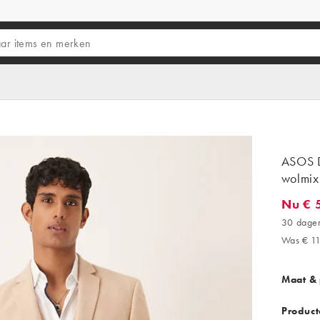
ASOS D
wolmix 
Nu € 
Nu € 59
30 dagen
Was € 1
Maat &
Product