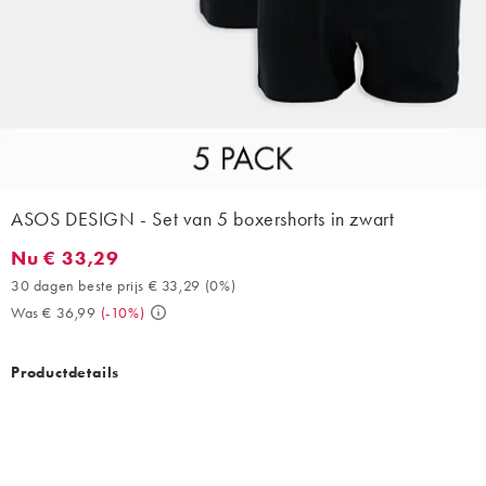
ASOS DESIGN - Set van 5 boxershorts in zwart
Nu € 33,29
Nu € 33,29. 30 dagen beste prijs € 33,29 (0%). Was € 36,99. (
30 dagen beste prijs € 33,29
(
0%
)
Was € 36,99
(
-10%
)
Productdetails