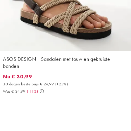
ASOS DESIGN - Sandalen met touw en gekruiste
banden
Nu € 30,99
Nu € 30,99. 30 dagen beste prijs € 24,99 (+25%). Was € 34,99. 
30 dagen beste prijs € 24,99
(
+25%
)
Was € 34,99
(
-11%
)