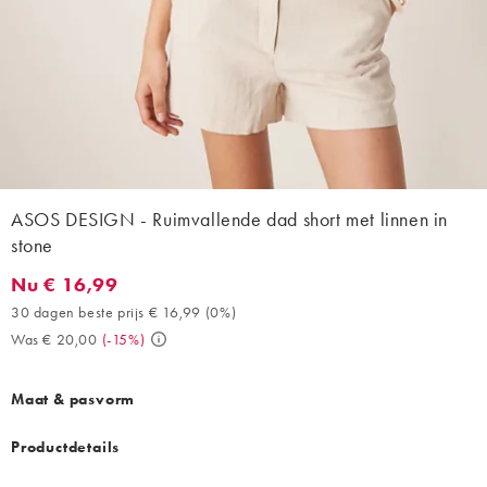
ASOS DESIGN - Ruimvallende dad short met linnen in
stone
Nu € 16,99
Nu € 16,99. 30 dagen beste prijs € 16,99 (0%). Was € 20,00. (-
30 dagen beste prijs € 16,99
(
0%
)
Was € 20,00
(
-15%
)
Maat & pasvorm
Productdetails