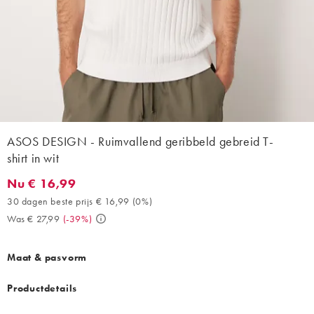
ASOS DESIGN - Ruimvallend geribbeld gebreid T-
shirt in wit
Nu € 16,99
Nu € 16,99. 30 dagen beste prijs € 16,99 (0%). Was € 27,99. (-
30 dagen beste prijs € 16,99
(
0%
)
Was € 27,99
(
-39%
)
Maat & pasvorm
Productdetails