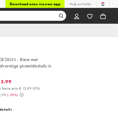
Download onze nieuwe app
Hulp en FAQs
ESIGN - Riem met
dvormige piramidestuds in
13,99
,99. 30 dagen beste prijs € 13,99 (0%). Was € 22,99. (-39%)
 beste prijs € 13,99
(
0%
)
2,99
(
-39%
)
details