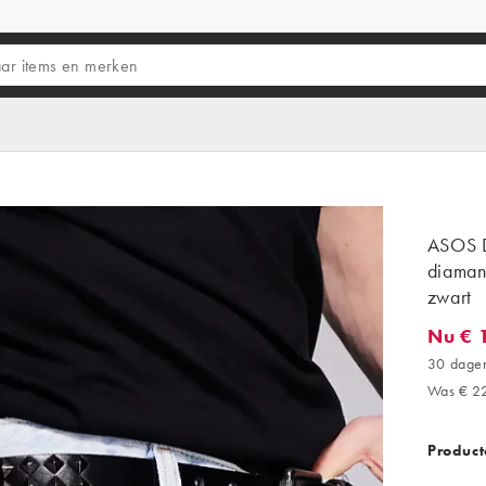
ASOS D
diaman
zwart
Nu € 
Nu € 13
30 dagen
Was € 2
Product