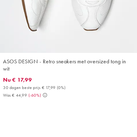
ASOS DESIGN - Retro sneakers met oversized tong in
wit
Nu € 17,99
Nu € 17,99. 30 dagen beste prijs € 17,99 (0%). Was € 44,99. (-
30 dagen beste prijs € 17,99
(
0%
)
Was € 44,99
(
-60%
)