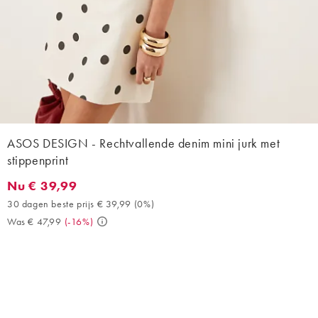
ASOS DESIGN - Rechtvallende denim mini jurk met
stippenprint
Nu € 39,99
Nu € 39,99. 30 dagen beste prijs € 39,99 (0%). Was € 47,99. (-
30 dagen beste prijs € 39,99
(
0%
)
Was € 47,99
(
-16%
)