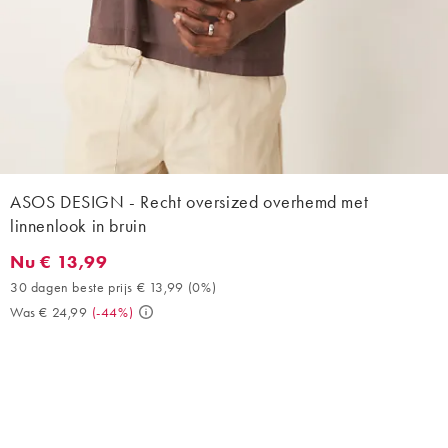
ASOS DESIGN - Recht oversized overhemd met
linnenlook in bruin
Nu € 13,99
Nu € 13,99. 30 dagen beste prijs € 13,99 (0%). Was € 24,99. (-
30 dagen beste prijs € 13,99
(
0%
)
Was € 24,99
(
-44%
)