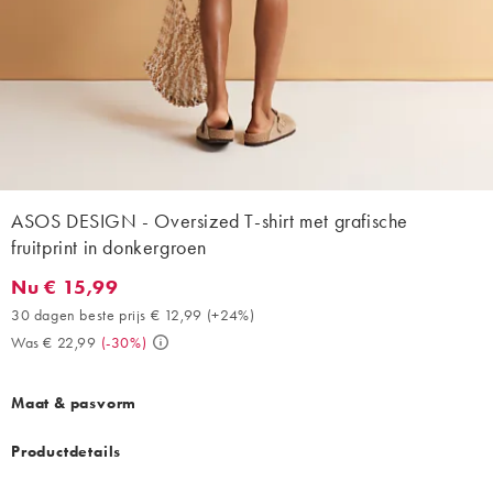
ASOS DESIGN - Oversized T-shirt met grafische
fruitprint in donkergroen
Nu € 15,99
Nu € 15,99. 30 dagen beste prijs € 12,99 (+24%). Was € 22,99.
30 dagen beste prijs € 12,99
(
+24%
)
Was € 22,99
(
-30%
)
Maat & pasvorm
Productdetails