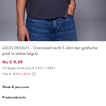
ASOS DESIGN - Oversized recht T-shirt met grafische
print in antracietgrijs
Nu € 9,49
Nu € 9,49. 30 dagen beste prijs € 3,99 (+138%). Was € 19,99. (
30 dagen beste prijs € 3,99
(
+138%
)
Was € 19,99
(
-52%
)
Maat & pasvorm
Productdetails