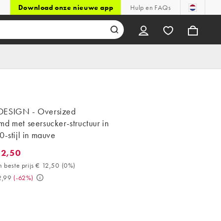
Download onze nieuwe app
Hulp en FAQs
ESIGN - Oversized
d met seersucker-structuur in
0-stijl in mauve
12,50
,50. 30 dagen beste prijs € 12,50 (0%). Was € 32,99. (-62%)
 beste prijs € 12,50
(
0%
)
2,99
(
-62%
)