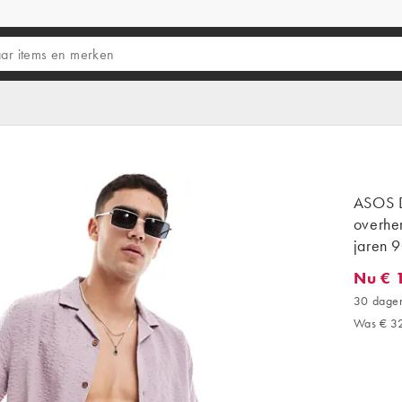
ASOS D
overhem
jaren 9
Nu € 
Nu € 12
30 dagen
Was € 3