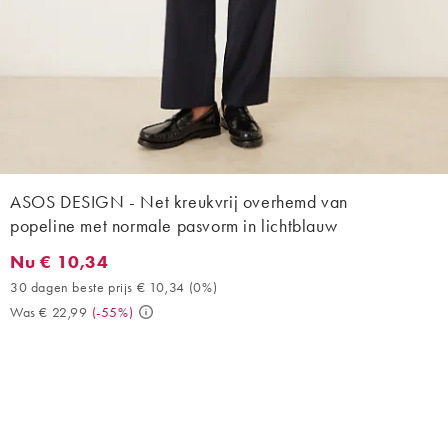
ASOS DESIGN - Net kreukvrij overhemd van
popeline met normale pasvorm in lichtblauw
Nu € 10,34
Nu € 10,34. 30 dagen beste prijs € 10,34 (0%). Was € 22,99. (
30 dagen beste prijs € 10,34
(
0%
)
Was € 22,99
(
-55%
)