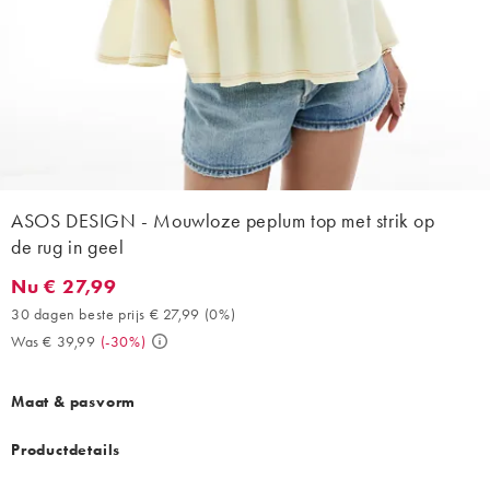
ASOS DESIGN - Mouwloze peplum top met strik op
de rug in geel
Nu € 27,99
Nu € 27,99. 30 dagen beste prijs € 27,99 (0%). Was € 39,99. (-
30 dagen beste prijs € 27,99
(
0%
)
Was € 39,99
(
-30%
)
Maat & pasvorm
Productdetails