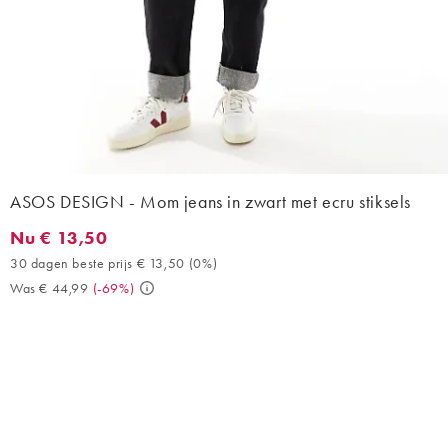
ASOS DESIGN - Mom jeans in zwart met ecru stiksels
Nu € 13,50
Nu € 13,50. 30 dagen beste prijs € 13,50 (0%). Was € 44,99. (
30 dagen beste prijs € 13,50
(
0%
)
Was € 44,99
(
-69%
)