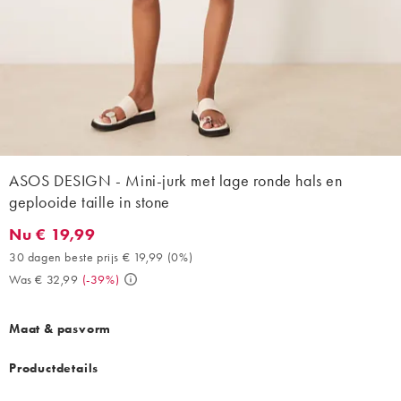
ASOS DESIGN - Mini-jurk met lage ronde hals en
geplooide taille in stone
Nu € 19,99
Nu € 19,99. 30 dagen beste prijs € 19,99 (0%). Was € 32,99. (-
30 dagen beste prijs € 19,99
(
0%
)
Was € 32,99
(
-39%
)
Maat & pasvorm
Productdetails