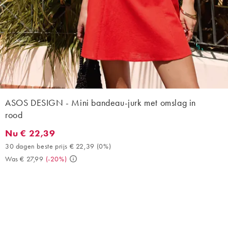
ASOS DESIGN - Mini bandeau-jurk met omslag in
rood
Nu € 22,39
Nu € 22,39. 30 dagen beste prijs € 22,39 (0%). Was € 27,99. (
30 dagen beste prijs € 22,39
(
0%
)
Was € 27,99
(
-20%
)