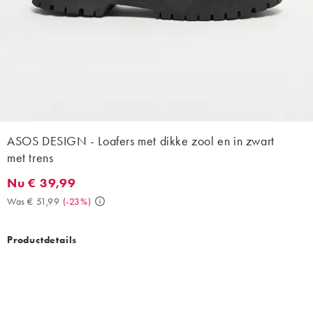
ASOS DESIGN - Loafers met dikke zool en in zwart
met trens
Nu € 39,99
Nu € 39,99. Was € 51,99. (-23%)
Was € 51,99
(
-23%
)
Productdetails